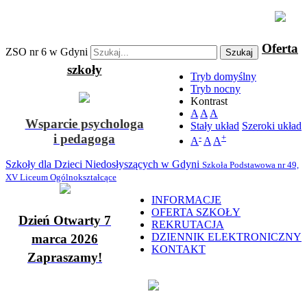
Oferta
ZSO nr 6 w Gdyni
Szukaj
szkoły
Tryb domyślny
Tryb nocny
Kontrast
A
A
A
Wsparcie psychologa
Stały układ
Szeroki układ
i pedagoga
-
+
A
A
A
Szkoły dla Dzieci Niedosłyszących w Gdyni
Szkoła Podstawowa nr 49,
XV Liceum Ogólnokształcące
INFORMACJE
OFERTA SZKOŁY
Dzień Otwarty 7
REKRUTACJA
DZIENNIK ELEKTRONICZNY
marca 2026
KONTAKT
Zapraszamy!