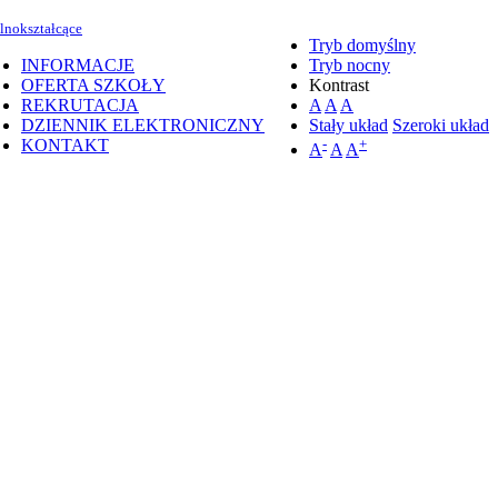
lnokształcące
Tryb domyślny
INFORMACJE
Tryb nocny
OFERTA SZKOŁY
Kontrast
REKRUTACJA
A
A
A
DZIENNIK ELEKTRONICZNY
Stały układ
Szeroki układ
KONTAKT
-
+
A
A
A