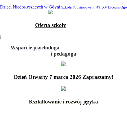
 Dzieci Niedosłyszących w Gdyni
Szkoła Podstawowa nr 49, XV Liceum Ogó
Oferta szkoły
Wsparcie psychologa
i pedagoga
Dzień Otwarty 7 marca 2026 Zapraszamy!
Kształtowanie i rozwój języka