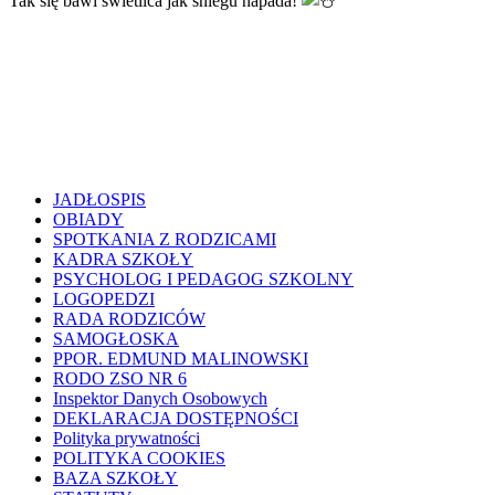
Tak się bawi świetlica jak śniegu napada!
JADŁOSPIS
OBIADY
SPOTKANIA Z RODZICAMI
KADRA SZKOŁY
PSYCHOLOG I PEDAGOG SZKOLNY
LOGOPEDZI
RADA RODZICÓW
SAMOGŁOSKA
PPOR. EDMUND MALINOWSKI
RODO ZSO NR 6
Inspektor Danych Osobowych
DEKLARACJA DOSTĘPNOŚCI
Polityka prywatności
POLITYKA COOKIES
BAZA SZKOŁY