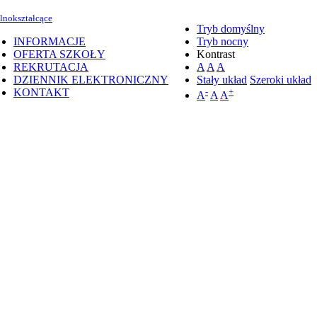
lnokształcące
Tryb domyślny
INFORMACJE
Tryb nocny
OFERTA SZKOŁY
Kontrast
REKRUTACJA
A
A
A
DZIENNIK ELEKTRONICZNY
Stały układ
Szeroki układ
KONTAKT
-
+
A
A
A