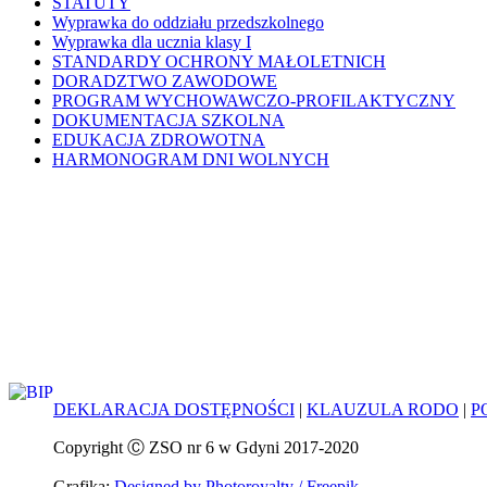
STATUTY
Wyprawka do oddziału przedszkolnego
Wyprawka dla ucznia klasy I
STANDARDY OCHRONY MAŁOLETNICH
DORADZTWO ZAWODOWE
PROGRAM WYCHOWAWCZO-PROFILAKTYCZNY
DOKUMENTACJA SZKOLNA
EDUKACJA ZDROWOTNA
HARMONOGRAM DNI WOLNYCH
DEKLARACJA DOSTĘPNOŚCI
|
KLAUZULA RODO
|
P
Copyright Ⓒ ZSO nr 6 w Gdyni 2017-2020
Grafika:
Designed by Photoroyalty / Freepik