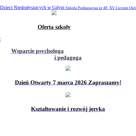
 Dzieci Niedosłyszących w Gdyni
Szkoła Podstawowa nr 49, XV Liceum Ogó
Oferta szkoły
Wsparcie psychologa
i pedagoga
Dzień Otwarty 7 marca 2026 Zapraszamy!
Kształtowanie i rozwój języka