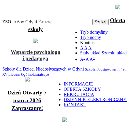
Oferta
ZSO nr 6 w Gdyni
Szukaj
szkoły
Tryb domyślny
Tryb nocny
Kontrast
A
A
A
Wsparcie psychologa
Stały układ
Szeroki układ
i pedagoga
-
+
A
A
A
Szkoły dla Dzieci Niedosłyszących w Gdyni
Szkoła Podstawowa nr 49,
XV Liceum Ogólnokształcące
INFORMACJE
OFERTA SZKOŁY
Dzień Otwarty 7
REKRUTACJA
DZIENNIK ELEKTRONICZNY
marca 2026
KONTAKT
Zapraszamy!