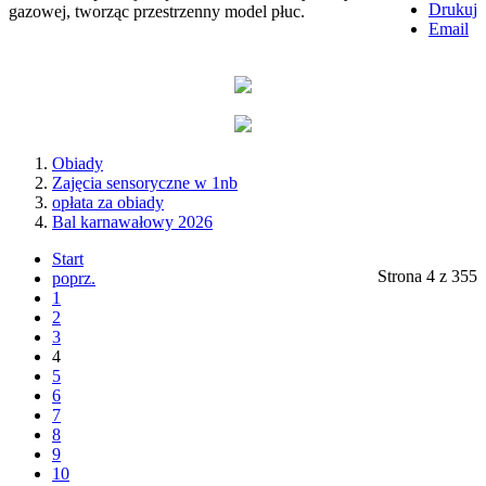
Drukuj
gazowej, tworząc przestrzenny model płuc.
Email
Obiady
Zajęcia sensoryczne w 1nb
opłata za obiady
Bal karnawałowy 2026
Start
Strona 4 z 355
poprz.
1
2
3
4
5
6
7
8
9
10