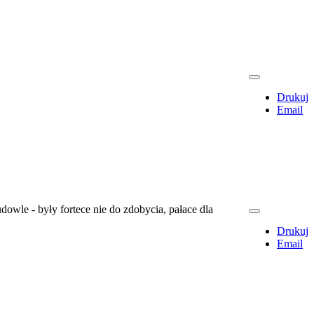
Drukuj
Email
owle - były fortece nie do zdobycia, pałace dla
Drukuj
Email