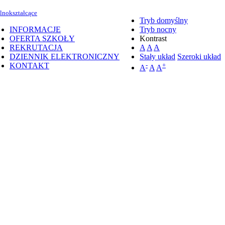
lnokształcące
Tryb domyślny
INFORMACJE
Tryb nocny
OFERTA SZKOŁY
Kontrast
REKRUTACJA
A
A
A
DZIENNIK ELEKTRONICZNY
Stały układ
Szeroki układ
KONTAKT
-
+
A
A
A