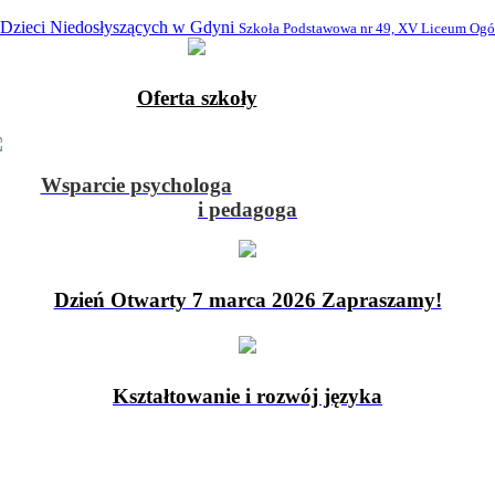
 Dzieci Niedosłyszących w Gdyni
Szkoła Podstawowa nr 49, XV Liceum Ogó
Oferta szkoły
Wsparcie psychologa
i pedagoga
Dzień Otwarty 7 marca 2026 Zapraszamy!
Kształtowanie i rozwój języka