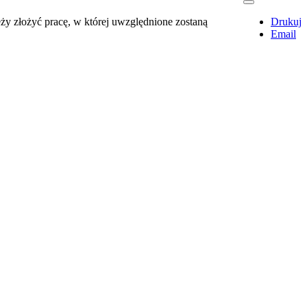
eży złożyć pracę, w której uwzględnione zostaną
Drukuj
Email