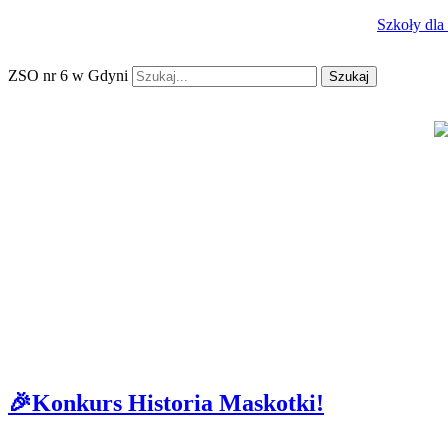
Szkoły dla
ZSO nr 6 w Gdyni
Szukaj
🎉Konkurs Historia Maskotki!