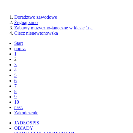
Doradztwo zawodowe
Żegnaj zimo
Zabawy muzyczno-taneczne w klasie 1na
Ciecz nienewtonowska
Start
poprz.
1
2
3
4
5
6
7
8
9
10
nast.
Zakończenie
JADŁOSPIS
OBIADY