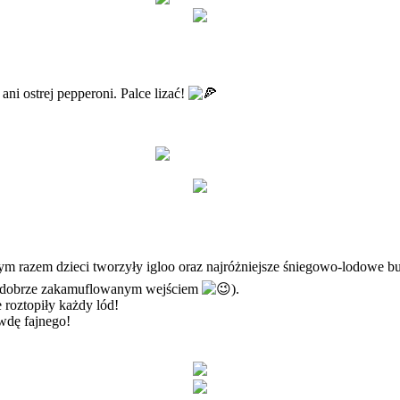
ani ostrej pepperoni. Palce lizać!
m razem dzieci tworzyły igloo oraz najróżniejsze śniegowo-lodowe bud
zo dobrze zakamuflowanym wejściem
).
 roztopiły każdy lód!
awdę fajnego!