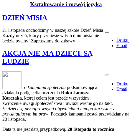
Kształtowanie i rozwój języka
DZIEŃ MISIA
21 listopada obchodzimy w naszej szkole Dzień Misia!
Każdy uczeń, który przyniesie w tym dniu misia nie
Drukuj
będzie pytany! Zapraszamy do zabawy!
Email
AKCJA NIE MA DZIECI. SĄ
LUDZIE
Drukuj
To
kampania społeczna
podsumowująca
Email
działania podjęte dla uczczenia
Roku Janusza
Korczaka
, której celem jest przede wszystkim
zwrócenie uwagi społeczeństwa i uwrażliwienie go na fakt,
że
dzieci są pełnoprawnymi obywatelami i mogą korzystać z
przysługującym im praw
. Początek kampanii został przewidziany na
20 listopada.
Data ta nie jest datą przypadkową.
20 listopada to rocznica