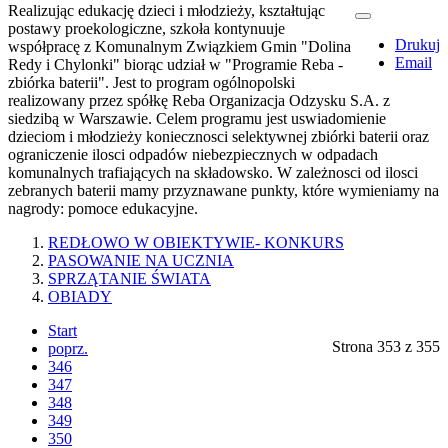
Realizując edukację dzieci i młodzieży, kształtując
postawy proekologiczne, szkoła kontynuuje
Drukuj
współpracę z Komunalnym Związkiem Gmin "Dolina
Email
Redy i Chylonki" biorąc udział w "Programie Reba -
zbiórka baterii". Jest to program ogólnopolski
realizowany przez spółkę Reba Organizacja Odzysku S.A. z
siedzibą w Warszawie. Celem programu jest uswiadomienie
dzieciom i młodzieży koniecznosci selektywnej zbiórki baterii oraz
ograniczenie ilosci odpadów niebezpiecznych w odpadach
komunalnych trafiających na składowsko. W zależnosci od ilosci
zebranych baterii mamy przyznawane punkty, które wymieniamy na
nagrody: pomoce edukacyjne.
REDŁOWO W OBIEKTYWIE- KONKURS
PASOWANIE NA UCZNIA
SPRZĄTANIE ŚWIATA
OBIADY
Start
Strona 353 z 355
poprz.
346
347
348
349
350