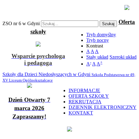
Oferta
ZSO nr 6 w Gdyni
Szukaj
szkoły
Tryb domyślny
Tryb nocny
Kontrast
A
A
A
Wsparcie psychologa
Stały układ
Szeroki układ
i pedagoga
-
+
A
A
A
Szkoły dla Dzieci Niedosłyszących w Gdyni
Szkoła Podstawowa nr 49,
XV Liceum Ogólnokształcące
INFORMACJE
OFERTA SZKOŁY
Dzień Otwarty 7
REKRUTACJA
DZIENNIK ELEKTRONICZNY
marca 2026
KONTAKT
Zapraszamy!