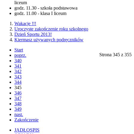
liceum
godz. 11.30 - szkoła podstawowa
godz. 11.00 - klasa I liceum
Wakacje !!!
Uroczyste zakończenie roku szkolnego
Dzień Sportu 2013!
Kiermasz używanych podręczników
Start
Strona 345 z 355
poprz.
340
341
342
343
344
345
346
347
348
349
nast.
Zakończenie
JADŁOSPIS