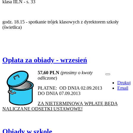
klasa IILN - s. 33
godz. 18.15 - spotkanie trójek klasowych z dyrektorem szkoły
(świetlica)
Opłata za obiady - wrzesień
57,60 PLN
(prosimy o kwoty
odliczone
)
Drukuj
PŁATNE: OD DNIA 02.09.2013
Email
DO DNIA 07.09.2013
ZA NIETERMINOWĄ WPŁATĘ BĘDĄ
NALICZANE ODSETKI USTAWOWE!
Obiady w szkole