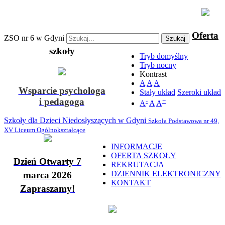
Oferta
ZSO nr 6 w Gdyni
Szukaj
szkoły
Tryb domyślny
Tryb nocny
Kontrast
A
A
A
Wsparcie psychologa
Stały układ
Szeroki układ
i pedagoga
-
+
A
A
A
Szkoły dla Dzieci Niedosłyszących w Gdyni
Szkoła Podstawowa nr 49,
XV Liceum Ogólnokształcące
INFORMACJE
OFERTA SZKOŁY
Dzień Otwarty 7
REKRUTACJA
DZIENNIK ELEKTRONICZNY
marca 2026
KONTAKT
Zapraszamy!