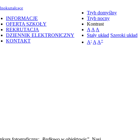
lnokształcące
Tryb domyślny
INFORMACJE
Tryb nocny
OFERTA SZKOŁY
Kontrast
REKRUTACJA
A
A
A
DZIENNIK ELEKTRONICZNY
Stały układ
Szeroki układ
KONTAKT
-
+
A
A
A
kurs fotograficzny:
„Redłowo w obiektywie”
. Nasi