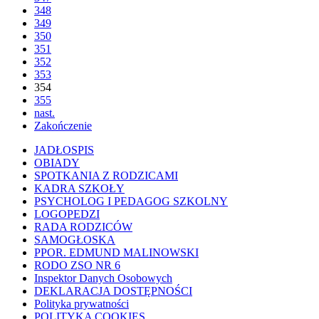
348
349
350
351
352
353
354
355
nast.
Zakończenie
JADŁOSPIS
OBIADY
SPOTKANIA Z RODZICAMI
KADRA SZKOŁY
PSYCHOLOG I PEDAGOG SZKOLNY
LOGOPEDZI
RADA RODZICÓW
SAMOGŁOSKA
PPOR. EDMUND MALINOWSKI
RODO ZSO NR 6
Inspektor Danych Osobowych
DEKLARACJA DOSTĘPNOŚCI
Polityka prywatności
POLITYKA COOKIES