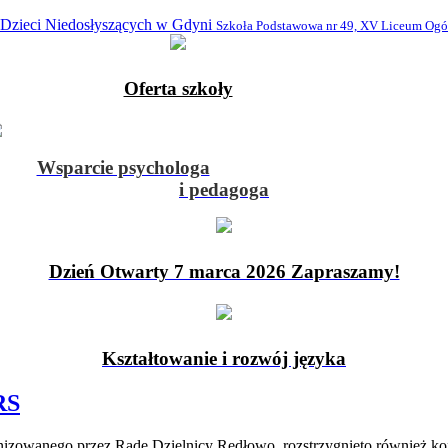
 Dzieci Niedosłyszących w Gdyni
Szkoła Podstawowa nr 49, XV Liceum Ogó
Oferta szkoły
Wsparcie psychologa
i pedagoga
Dzień Otwarty 7 marca 2026 Zapraszamy!
Kształtowanie i rozwój języka
RS
anizowanego przez Radę Dzielnicy Redłowo, rozstrzygnięto również kon