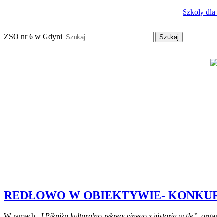
Szkoły dla
ZSO nr 6 w Gdyni
Szukaj
REDŁOWO W OBIEKTYWIE- KONKU
W ramach „
I Pikniku kulturalno-rekreacyjnego z historią w tle”
, org