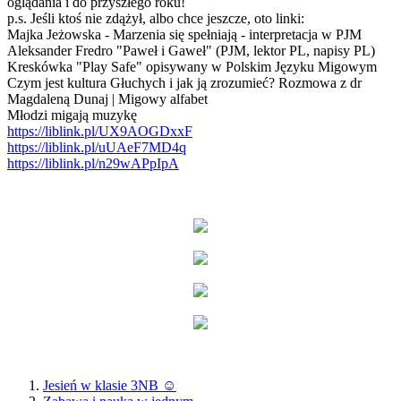
oglądania i do przyszłego roku!
p.s. Jeśli ktoś nie zdążył, albo chce jeszcze, oto linki:
Majka Jeżowska - Marzenia się spełniają - interpretacja w PJM
Aleksander Fredro "Paweł i Gaweł" (PJM, lektor PL, napisy PL)
Kreskówka "Play Safe" opisywany w Polskim Języku Migowym
Czym jest kultura Głuchych i jak ją zrozumieć? Rozmowa z dr
Magdaleną Dunaj | Migowy alfabet
Młodzi migają muzykę
https://liblink.pl/UX9AOGDxxF
https://liblink.pl/uUAeF7MD4q
https://liblink.pl/n29wAPpIpA
Jesień w klasie 3NB ☺️