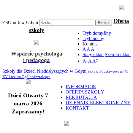
Oferta
ZSO nr 6 w Gdyni
Szukaj
szkoły
Tryb domyślny
Tryb nocny
Kontrast
A
A
A
Wsparcie psychologa
Stały układ
Szeroki układ
i pedagoga
-
+
A
A
A
Szkoły dla Dzieci Niedosłyszących w Gdyni
Szkoła Podstawowa nr 49,
XV Liceum Ogólnokształcące
INFORMACJE
OFERTA SZKOŁY
Dzień Otwarty 7
REKRUTACJA
DZIENNIK ELEKTRONICZNY
marca 2026
KONTAKT
Zapraszamy!