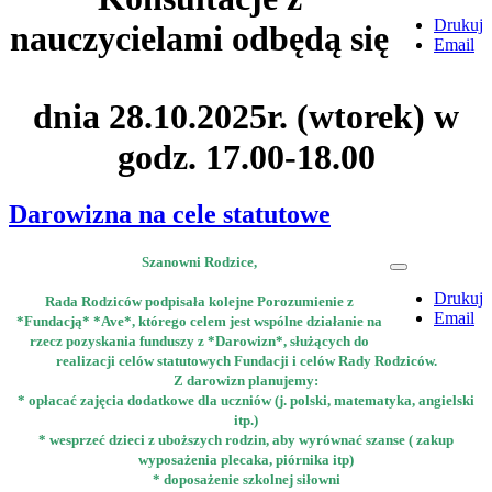
Drukuj
nauczycielami odbędą się
Email
dnia 28.10.2025r. (wtorek) w
godz. 17.00-18.00
Darowizna na cele statutowe
Szanowni Rodzice,
Drukuj
Rada Rodziców podpisała kolejne Porozumienie z
Email
*Fundacją* *Ave*, którego celem jest wspólne działanie na
rzecz pozyskania funduszy z *Darowizn*, służących do
realizacji celów statutowych Fundacji i celów Rady Rodziców.
Z darowizn planujemy:
* opłacać zajęcia dodatkowe dla uczniów (j. polski, matematyka, angielski
itp.)
* ⁠wesprzeć dzieci z uboższych rodzin, aby wyrównać szanse ( zakup
wyposażenia plecaka, piórnika itp)
* ⁠doposażenie szkolnej siłowni