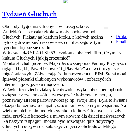
Tydzień Głuchych
Obchody Tygodnia Głuchych w naszej szkole.
Zaniebieściła się cała szkoła w motylkach- symbolu
Drukuj
Głuchych. Plakaty na każdym kroku, z których można
Email
było się dowiedzieć ciekawostek co i dlaczego w tym
tygodniu będzie się działo.
W klasach 4-8 SP 49 i SP 53 uczniowie obejrzeli film „Czym jest
kultura Głuchych i jak ją zrozumieć?
Młodsi słuchali piosenek Majki Jeżowskiej oraz Pauliny Przybysz i
oglądali bajki „Paweł i Gaweł” i „Play Safe” a nawet uczyli się
migać wierszyk „Żółw i zając”z tłumaczeniem na PJM. Starsi mogli
śpiewać piosenki ulubionych wykonawców i zobaczyć ich
interpretację w języku migowym.
W świetlicy dzieci działały kreatywnie i wykonały super lapbooki
związane z życiem osób niesłyszących: kolorowały motyla,
poznawały alfabet palcowy,tworząc np. swoje imię. Była to świetna
okazja do rozmów o empatii, szacunku i wzajemnym wsparciu. Na
wielkim, niebieskim motylu- symbolu kultury Głuchych – każdy
mógł przykleić karteczkę z miłym słowem dla dzieci niesłyszacych.
Na naszym fanpage’u można było rozwiązać quiz dotyczący
Głuchych i oczywiście zobaczyć zdjęcia z obchodów. Miłego