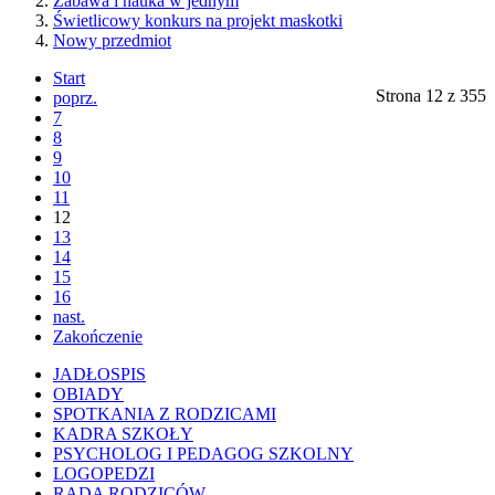
Zabawa i nauka w jednym
Świetlicowy konkurs na projekt maskotki
Nowy przedmiot
Start
Strona 12 z 355
poprz.
7
8
9
10
11
12
13
14
15
16
nast.
Zakończenie
JADŁOSPIS
OBIADY
SPOTKANIA Z RODZICAMI
KADRA SZKOŁY
PSYCHOLOG I PEDAGOG SZKOLNY
LOGOPEDZI
RADA RODZICÓW