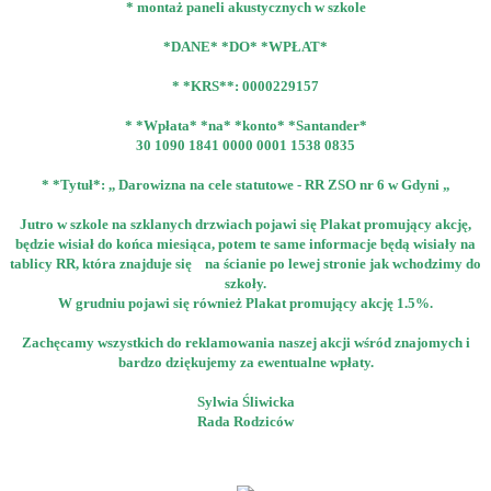
* ⁠montaż paneli akustycznych w szkole
*DANE* *DO* *WPŁAT*
* *KRS**: 0000229157
* *Wpłata* *na* *konto* *Santander*
30 1090 1841 0000 0001 1538 0835
* *Tytuł*: ,, Darowizna na cele statutowe - RR ZSO nr 6 w Gdyni „
Jutro w szkole na szklanych drzwiach pojawi się Plakat promujący akcję,
będzie wisiał do końca miesiąca, potem te same informacje będą wisiały na
tablicy RR, która znajduje się na ścianie po lewej stronie jak wchodzimy do
szkoły.
W grudniu pojawi się również Plakat promujący akcję 1.5%.
Zachęcamy wszystkich do reklamowania naszej akcji wśród znajomych i
bardzo dziękujemy za ewentualne wpłaty.
Sylwia Śliwicka
Rada Rodziców