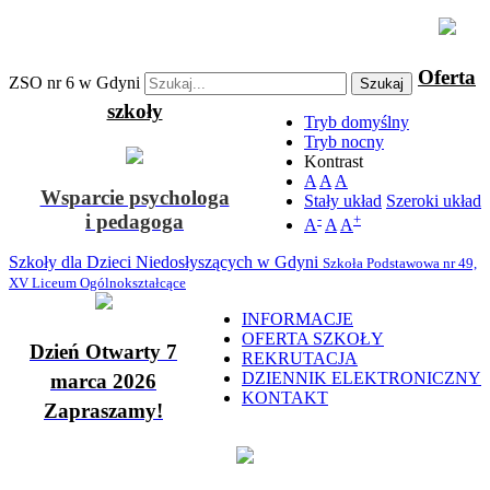
Oferta
ZSO nr 6 w Gdyni
Szukaj
szkoły
Tryb domyślny
Tryb nocny
Kontrast
A
A
A
Wsparcie psychologa
Stały układ
Szeroki układ
i pedagoga
-
+
A
A
A
Szkoły dla Dzieci Niedosłyszących w Gdyni
Szkoła Podstawowa nr 49,
XV Liceum Ogólnokształcące
INFORMACJE
OFERTA SZKOŁY
Dzień Otwarty 7
REKRUTACJA
DZIENNIK ELEKTRONICZNY
marca 2026
KONTAKT
Zapraszamy!