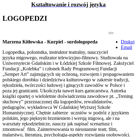
Kształtowanie i rozwój języka
LOGOPEDZI
Marzena Kitłowska - Kurpiel - surdologopeda
Drukuj
Email
Logopedka, polonistka, instruktor teatralny, nauczyciel
języka migowego, realizator telewizyjno-filmowy. Studiowała na
Uniwersytecie Gdańskim i w Łódzkiej Szkole Filmowej. Założyciel
Fundacji „Kolebka” i członek Rady Programowej Fundacji
„Semper Art” zajmujących się ochroną, rozwojem i propagowaniem
polskiego dorobku i dziedzictwa kulturowego w zakresie tradycji,
rękodzieła, twórczości ludowej i ginących zawodów w Polsce i
poza jej granicami. Ukończyła nawet kurs garncarstwa. Autorka
książki opartej o wieloletnie doświadczenia zawodowe pt. „Trening
słuchowy” przeznaczonej dla logopedów, rewalidatorów,
pedagogów, wykładowca W Gdańskiej Wyższej Szkole
Humanistycznej. Chętnie zabierze uczniów w podróż z językiem
polskim, jego pięknym brzmieniem i wersją migową, ale i na
warsztaty rękodzielnicze, nauczy jak napisać scenariusz i
zmontować film. Zainteresowania to nieustannie teatr, film,
malarstwo, literatura, psychologia-aspekty rozwijania osobowości.