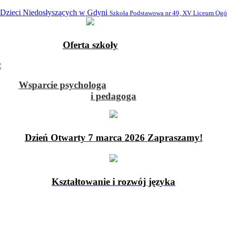
 Dzieci Niedosłyszących w Gdyni
Szkoła Podstawowa nr 49, XV Liceum Ogó
Oferta szkoły
Wsparcie psychologa
i pedagoga
Dzień Otwarty 7 marca 2026 Zapraszamy!
Kształtowanie i rozwój języka