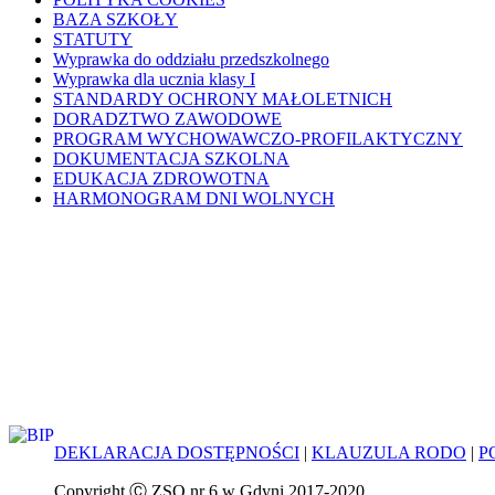
BAZA SZKOŁY
STATUTY
Wyprawka do oddziału przedszkolnego
Wyprawka dla ucznia klasy I
STANDARDY OCHRONY MAŁOLETNICH
DORADZTWO ZAWODOWE
PROGRAM WYCHOWAWCZO-PROFILAKTYCZNY
DOKUMENTACJA SZKOLNA
EDUKACJA ZDROWOTNA
HARMONOGRAM DNI WOLNYCH
DEKLARACJA DOSTĘPNOŚCI
|
KLAUZULA RODO
|
P
Copyright Ⓒ ZSO nr 6 w Gdyni 2017-2020