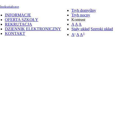
lnokształcące
Tryb domyślny
INFORMACJE
Tryb nocny
OFERTA SZKOŁY
Kontrast
REKRUTACJA
A
A
A
DZIENNIK ELEKTRONICZNY
Stały układ
Szeroki układ
KONTAKT
-
+
A
A
A