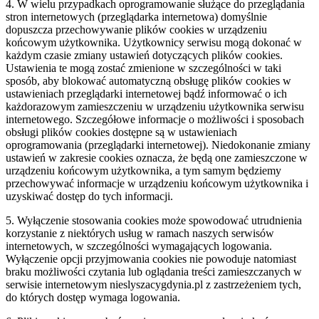
4. W wielu przypadkach oprogramowanie służące do przeglądania
stron internetowych (przeglądarka internetowa) domyślnie
dopuszcza przechowywanie plików cookies w urządzeniu
końcowym użytkownika. Użytkownicy serwisu mogą dokonać w
każdym czasie zmiany ustawień dotyczących plików cookies.
Ustawienia te mogą zostać zmienione w szczególności w taki
sposób, aby blokować automatyczną obsługę plików cookies w
ustawieniach przeglądarki internetowej bądź informować o ich
każdorazowym zamieszczeniu w urządzeniu użytkownika serwisu
internetowego. Szczegółowe informacje o możliwości i sposobach
obsługi plików cookies dostępne są w ustawieniach
oprogramowania (przeglądarki internetowej). Niedokonanie zmiany
ustawień w zakresie cookies oznacza, że będą one zamieszczone w
urządzeniu końcowym użytkownika, a tym samym będziemy
przechowywać informacje w urządzeniu końcowym użytkownika i
uzyskiwać dostęp do tych informacji.
5. Wyłączenie stosowania cookies może spowodować utrudnienia
korzystanie z niektórych usług w ramach naszych serwisów
internetowych, w szczególności wymagających logowania.
Wyłączenie opcji przyjmowania cookies nie powoduje natomiast
braku możliwości czytania lub oglądania treści zamieszczanych w
serwisie internetowym nieslyszacygdynia.pl z zastrzeżeniem tych,
do których dostęp wymaga logowania.