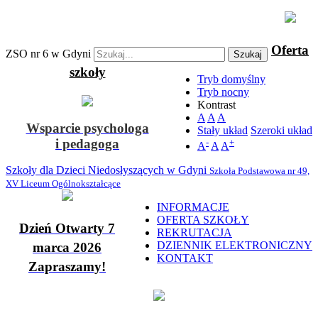
Oferta
ZSO nr 6 w Gdyni
Szukaj
szkoły
Tryb domyślny
Tryb nocny
Kontrast
A
A
A
Wsparcie psychologa
Stały układ
Szeroki układ
i pedagoga
-
+
A
A
A
Szkoły dla Dzieci Niedosłyszących w Gdyni
Szkoła Podstawowa nr 49,
XV Liceum Ogólnokształcące
INFORMACJE
OFERTA SZKOŁY
Dzień Otwarty 7
REKRUTACJA
DZIENNIK ELEKTRONICZNY
marca 2026
KONTAKT
Zapraszamy!