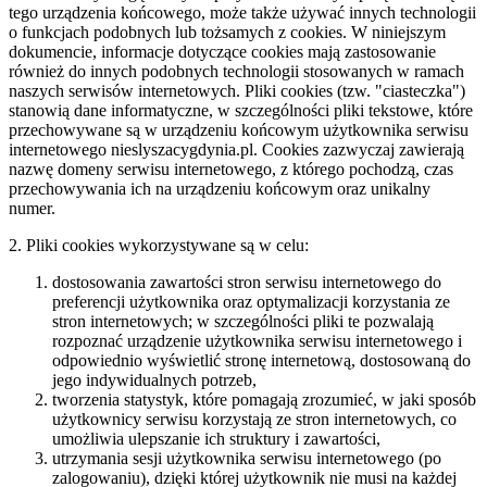
tego urządzenia końcowego, może także używać innych technologii
o funkcjach podobnych lub tożsamych z cookies. W niniejszym
dokumencie, informacje dotyczące cookies mają zastosowanie
również do innych podobnych technologii stosowanych w ramach
naszych serwisów internetowych. Pliki cookies (tzw. "ciasteczka")
stanowią dane informatyczne, w szczególności pliki tekstowe, które
przechowywane są w urządzeniu końcowym użytkownika serwisu
internetowego nieslyszacygdynia.pl. Cookies zazwyczaj zawierają
nazwę domeny serwisu internetowego, z którego pochodzą, czas
przechowywania ich na urządzeniu końcowym oraz unikalny
numer.
2. Pliki cookies wykorzystywane są w celu:
dostosowania zawartości stron serwisu internetowego do
preferencji użytkownika oraz optymalizacji korzystania ze
stron internetowych; w szczególności pliki te pozwalają
rozpoznać urządzenie użytkownika serwisu internetowego i
odpowiednio wyświetlić stronę internetową, dostosowaną do
jego indywidualnych potrzeb,
tworzenia statystyk, które pomagają zrozumieć, w jaki sposób
użytkownicy serwisu korzystają ze stron internetowych, co
umożliwia ulepszanie ich struktury i zawartości,
utrzymania sesji użytkownika serwisu internetowego (po
zalogowaniu), dzięki której użytkownik nie musi na każdej