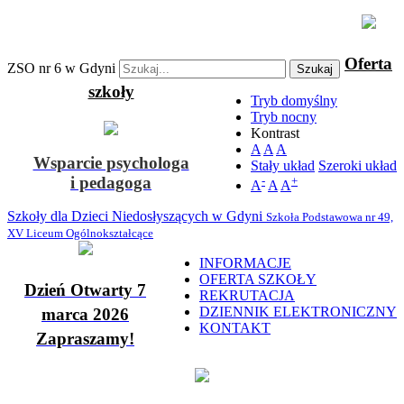
Oferta
ZSO nr 6 w Gdyni
Szukaj
szkoły
Tryb domyślny
Tryb nocny
Kontrast
A
A
A
Wsparcie psychologa
Stały układ
Szeroki układ
i pedagoga
-
+
A
A
A
Szkoły dla Dzieci Niedosłyszących w Gdyni
Szkoła Podstawowa nr 49,
XV Liceum Ogólnokształcące
INFORMACJE
OFERTA SZKOŁY
Dzień Otwarty 7
REKRUTACJA
DZIENNIK ELEKTRONICZNY
marca 2026
KONTAKT
Zapraszamy!