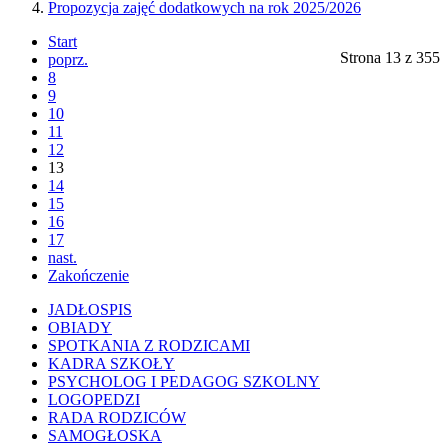
Propozycja zajęć dodatkowych na rok 2025/2026
Start
Strona 13 z 355
poprz.
8
9
10
11
12
13
14
15
16
17
nast.
Zakończenie
JADŁOSPIS
OBIADY
SPOTKANIA Z RODZICAMI
KADRA SZKOŁY
PSYCHOLOG I PEDAGOG SZKOLNY
LOGOPEDZI
RADA RODZICÓW
SAMOGŁOSKA