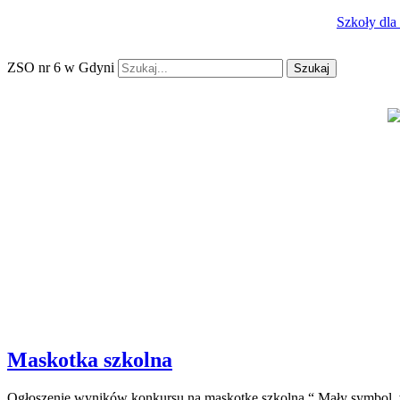
Szkoły dla
ZSO nr 6 w Gdyni
Szukaj
Maskotka szkolna
Ogłoszenie wyników konkursu na maskotkę szkolną “ Mały symbol, 