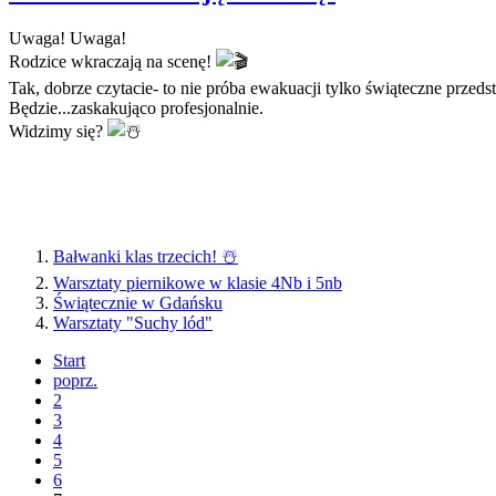
Uwaga! Uwaga!
Rodzice wkraczają na scenę!
Tak, dobrze czytacie- to nie próba ewakuacji tylko świąteczne przed
Będzie...zaskakująco profesjonalnie.
Widzimy się?
Bałwanki klas trzecich! ☃️
Warsztaty piernikowe w klasie 4Nb i 5nb
Świątecznie w Gdańsku
Warsztaty "Suchy lód"
Start
poprz.
2
3
4
5
6