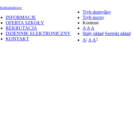
lnokształcące
Tryb domyślny
INFORMACJE
Tryb nocny
OFERTA SZKOŁY
Kontrast
REKRUTACJA
A
A
A
DZIENNIK ELEKTRONICZNY
Stały układ
Szeroki układ
KONTAKT
-
+
A
A
A