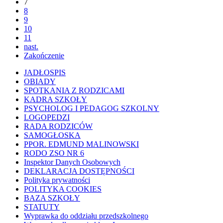
7
8
9
10
11
nast.
Zakończenie
JADŁOSPIS
OBIADY
SPOTKANIA Z RODZICAMI
KADRA SZKOŁY
PSYCHOLOG I PEDAGOG SZKOLNY
LOGOPEDZI
RADA RODZICÓW
SAMOGŁOSKA
PPOR. EDMUND MALINOWSKI
RODO ZSO NR 6
Inspektor Danych Osobowych
DEKLARACJA DOSTĘPNOŚCI
Polityka prywatności
POLITYKA COOKIES
BAZA SZKOŁY
STATUTY
Wyprawka do oddziału przedszkolnego