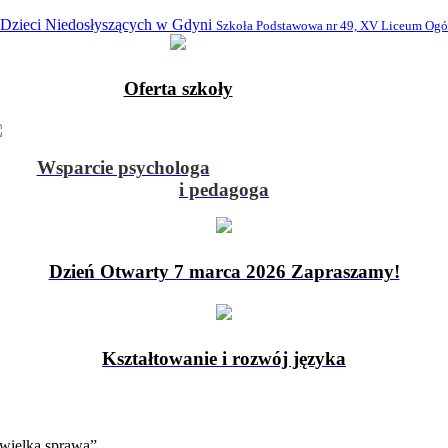
 Dzieci Niedosłyszących w Gdyni
Szkoła Podstawowa nr 49, XV Liceum Ogó
Oferta szkoły
Wsparcie psychologa
i pedagoga
Dzień Otwarty 7 marca 2026 Zapraszamy!
Kształtowanie i rozwój języka
wielka sprawa”.