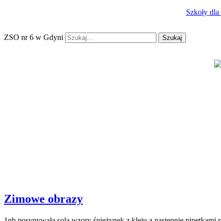
Szkoły dla
ZSO nr 6 w Gdyni
Szukaj
Zimowe obrazy
1nb posypywała solą wzory śnieżynek z kleju a następnie pipetkami 