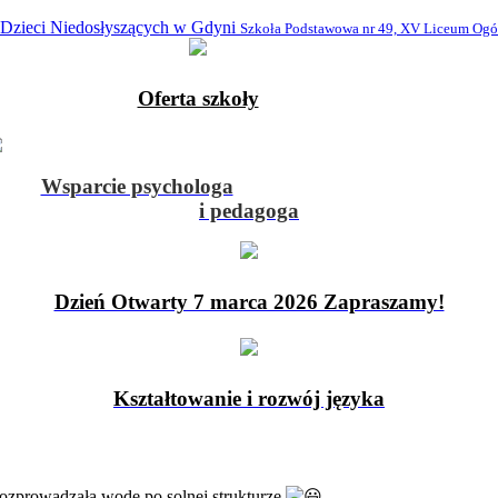
 Dzieci Niedosłyszących w Gdyni
Szkoła Podstawowa nr 49, XV Liceum Ogó
Oferta szkoły
Wsparcie psychologa
i pedagoga
Dzień Otwarty 7 marca 2026 Zapraszamy!
Kształtowanie i rozwój języka
rozprowadzała wodę po solnej strukturze