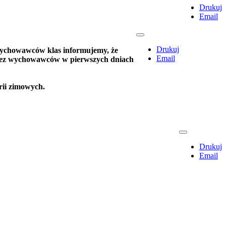
Drukuj
Email
Drukuj
ychowawców klas informujemy, że
Email
przez wychowawców w pierwszych dniach
rii zimowych.
Drukuj
Email