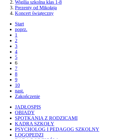
Wigilia szkolna klas 1-8
Prezenty od Mikołaja
Koncert świąteczny
Start
poprz.
1
2
3
4
5
6
7
8
9
10
nast.
Zakończenie
JADŁOSPIS
OBIADY
SPOTKANIA Z RODZICAMI
KADRA SZKOŁY
PSYCHOLOG I PEDAGOG SZKOLNY
LOGOPEDZI