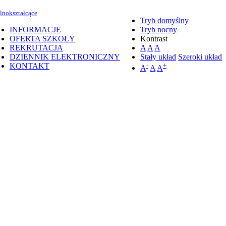
lnokształcące
Tryb domyślny
INFORMACJE
Tryb nocny
OFERTA SZKOŁY
Kontrast
REKRUTACJA
A
A
A
DZIENNIK ELEKTRONICZNY
Stały układ
Szeroki układ
KONTAKT
-
+
A
A
A