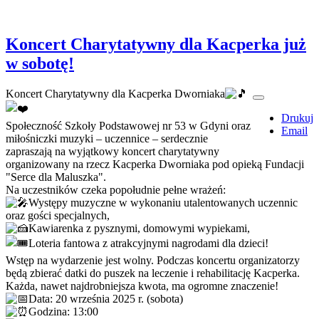
Koncert Charytatywny dla Kacperka już
w sobotę!
Koncert Charytatywny dla Kacperka Dworniaka
Drukuj
Społeczność Szkoły Podstawowej nr 53 w Gdyni oraz
Email
miłośniczki muzyki – uczennice – serdecznie
zapraszają na wyjątkowy koncert charytatywny
organizowany na rzecz Kacperka Dworniaka pod opieką Fundacji
"Serce dla Maluszka".
Na uczestników czeka popołudnie pełne wrażeń:
Występy muzyczne w wykonaniu utalentowanych uczennic
oraz gości specjalnych,
Kawiarenka z pysznymi, domowymi wypiekami,
Loteria fantowa z atrakcyjnymi nagrodami dla dzieci!
Wstęp na wydarzenie jest wolny. Podczas koncertu organizatorzy
będą zbierać datki do puszek na leczenie i rehabilitację Kacperka.
Każda, nawet najdrobniejsza kwota, ma ogromne znaczenie!
Data: 20 września 2025 r. (sobota)
Godzina: 13:00