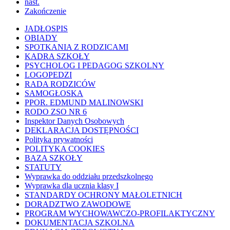
nast.
Zakończenie
JADŁOSPIS
OBIADY
SPOTKANIA Z RODZICAMI
KADRA SZKOŁY
PSYCHOLOG I PEDAGOG SZKOLNY
LOGOPEDZI
RADA RODZICÓW
SAMOGŁOSKA
PPOR. EDMUND MALINOWSKI
RODO ZSO NR 6
Inspektor Danych Osobowych
DEKLARACJA DOSTĘPNOŚCI
Polityka prywatności
POLITYKA COOKIES
BAZA SZKOŁY
STATUTY
Wyprawka do oddziału przedszkolnego
Wyprawka dla ucznia klasy I
STANDARDY OCHRONY MAŁOLETNICH
DORADZTWO ZAWODOWE
PROGRAM WYCHOWAWCZO-PROFILAKTYCZNY
DOKUMENTACJA SZKOLNA