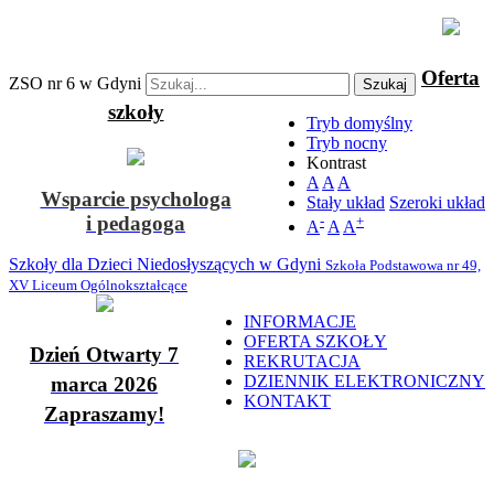
Oferta
ZSO nr 6 w Gdyni
Szukaj
szkoły
Tryb domyślny
Tryb nocny
Kontrast
A
A
A
Wsparcie psychologa
Stały układ
Szeroki układ
i pedagoga
-
+
A
A
A
Szkoły dla Dzieci Niedosłyszących w Gdyni
Szkoła Podstawowa nr 49,
XV Liceum Ogólnokształcące
INFORMACJE
OFERTA SZKOŁY
Dzień Otwarty 7
REKRUTACJA
DZIENNIK ELEKTRONICZNY
marca 2026
KONTAKT
Zapraszamy!