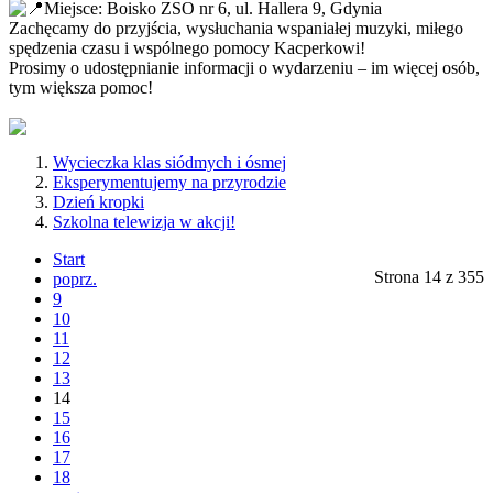
Miejsce: Boisko ZSO nr 6, ul. Hallera 9, Gdynia
Zachęcamy do przyjścia, wysłuchania wspaniałej muzyki, miłego
spędzenia czasu i wspólnego pomocy Kacperkowi!
Prosimy o udostępnianie informacji o wydarzeniu – im więcej osób,
tym większa pomoc!
Wycieczka klas siódmych i ósmej
Eksperymentujemy na przyrodzie
Dzień kropki
Szkolna telewizja w akcji!
Start
Strona 14 z 355
poprz.
9
10
11
12
13
14
15
16
17
18