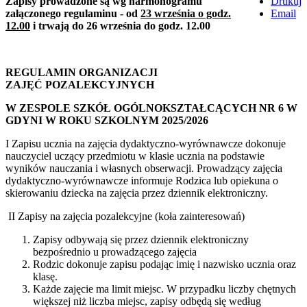
Zapisy prowadzone są wg harmonogramu
Drukuj
załączonego regulaminu - od
23 września o godz.
Email
12.00
i trwają do 26 września do godz. 12.00
REGULAMIN ORGANIZACJI
ZAJ
ĘĆ
POZALEKCYJNYCH
W ZESPOLE SZKÓŁ
OG
ÓLNOKSZTAŁCĄCYCH NR 6 W
GDYNI W ROKU SZKOLNYM 2025/2026
I Zapisu ucznia na zajęcia dydaktyczno-wyrównawcze dokonuje
nauczyciel uczący przedmiotu w klasie ucznia na podstawie
wyników nauczania i własnych obserwacji. Prowadzący zajęcia
dydaktyczno-wyrównawcze informuje Rodzica lub opiekuna o
skierowaniu dziecka na zajęcia przez dziennik elektroniczny.
II Zapisy na zajęcia pozalekcyjne (koła zainteresowań)
Zapisy odbywają się przez dziennik elektroniczny
bezpośrednio u prowadzącego zajęcia
Rodzic dokonuje zapisu podając imię i nazwisko ucznia oraz
klasę.
Każde zajęcie ma limit miejsc. W przypadku liczby chętnych
większej niż liczba miejsc, zapisy odbędą się według