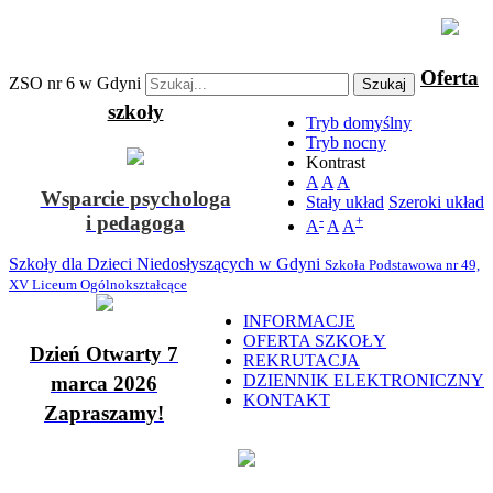
Oferta
ZSO nr 6 w Gdyni
Szukaj
szkoły
Tryb domyślny
Tryb nocny
Kontrast
A
A
A
Wsparcie psychologa
Stały układ
Szeroki układ
i pedagoga
-
+
A
A
A
Szkoły dla Dzieci Niedosłyszących w Gdyni
Szkoła Podstawowa nr 49,
XV Liceum Ogólnokształcące
INFORMACJE
OFERTA SZKOŁY
Dzień Otwarty 7
REKRUTACJA
DZIENNIK ELEKTRONICZNY
marca 2026
KONTAKT
Zapraszamy!