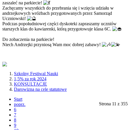
zaszaleć na parkiecie!
Zachęcamy wszystkich do przebrania się i wzięcia udziału w
andrzejkowych wróżbach przygotowanych przez Samorząd
Uczniowski!
Podczas popołudniowej części dyskoteki zapraszamy uczniów
starszych klas do kawiarenki, którą przygotowuje klasa 6C.
Do zobaczenia na parkiecie!
Niech Andrzejki przyniosą Wam moc dobrej zabawy!
Szkolny Festiwal Nauki
1,5% za rok 2024
KONSULTACJE
Darowizna na cele statutowe
Start
Strona 11 z 355
poprz.
6
7
8
9