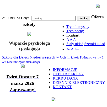
Oferta
ZSO nr 6 w Gdyni
Szukaj
szkoły
Tryb domyślny
Tryb nocny
Kontrast
A
A
A
Wsparcie psychologa
Stały układ
Szeroki układ
i pedagoga
-
+
A
A
A
Szkoły dla Dzieci Niedosłyszących w Gdyni
Szkoła Podstawowa nr 49,
XV Liceum Ogólnokształcące
INFORMACJE
OFERTA SZKOŁY
Dzień Otwarty 7
REKRUTACJA
DZIENNIK ELEKTRONICZNY
marca 2026
KONTAKT
Zapraszamy!