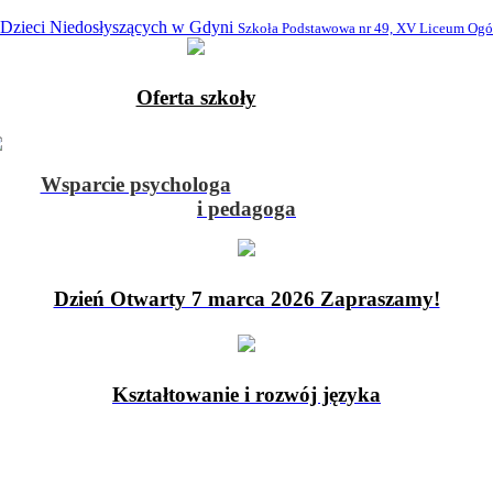
 Dzieci Niedosłyszących w Gdyni
Szkoła Podstawowa nr 49, XV Liceum Ogó
Oferta szkoły
Wsparcie psychologa
i pedagoga
Dzień Otwarty 7 marca 2026 Zapraszamy!
Kształtowanie i rozwój języka