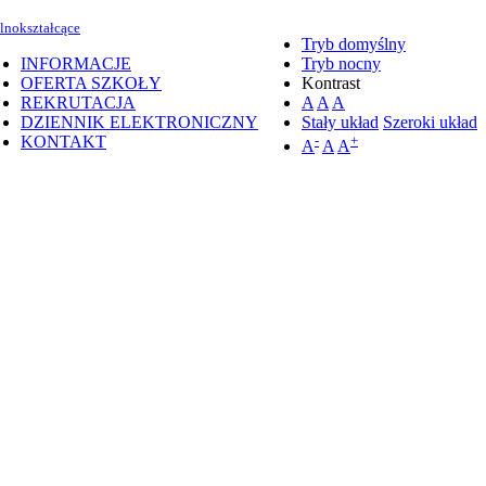
lnokształcące
Tryb domyślny
INFORMACJE
Tryb nocny
OFERTA SZKOŁY
Kontrast
REKRUTACJA
A
A
A
DZIENNIK ELEKTRONICZNY
Stały układ
Szeroki układ
KONTAKT
-
+
A
A
A