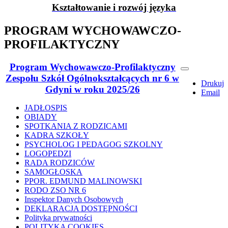
Kształtowanie i rozwój języka
PROGRAM WYCHOWAWCZO-
PROFILAKTYCZNY
Program Wychowawczo-Profilaktyczny
Zespołu Szkół Ogólnokształcących nr 6 w
Drukuj
Gdyni w roku 2025/26
Email
JADŁOSPIS
OBIADY
SPOTKANIA Z RODZICAMI
KADRA SZKOŁY
PSYCHOLOG I PEDAGOG SZKOLNY
LOGOPEDZI
RADA RODZICÓW
SAMOGŁOSKA
PPOR. EDMUND MALINOWSKI
RODO ZSO NR 6
Inspektor Danych Osobowych
DEKLARACJA DOSTĘPNOŚCI
Polityka prywatności
POLITYKA COOKIES