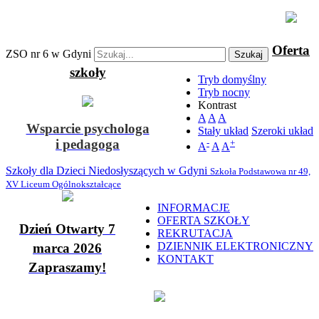
Oferta
ZSO nr 6 w Gdyni
Szukaj
szkoły
Tryb domyślny
Tryb nocny
Kontrast
A
A
A
Wsparcie psychologa
Stały układ
Szeroki układ
i pedagoga
-
+
A
A
A
Szkoły dla Dzieci Niedosłyszących w Gdyni
Szkoła Podstawowa nr 49,
XV Liceum Ogólnokształcące
INFORMACJE
OFERTA SZKOŁY
Dzień Otwarty 7
REKRUTACJA
DZIENNIK ELEKTRONICZNY
marca 2026
KONTAKT
Zapraszamy!