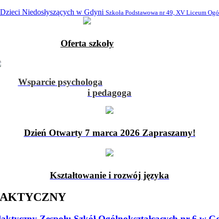
 Dzieci Niedosłyszących w Gdyni
Szkoła Podstawowa nr 49, XV Liceum Ogó
Oferta szkoły
Wsparcie psychologa
i pedagoga
Dzień Otwarty 7 marca 2026 Zapraszamy!
Kształtowanie i rozwój języka
AKTYCZNY
ktyczny Zespołu Szkół Ogólnokształcących nr 6 w G