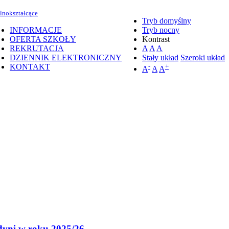
lnokształcące
Tryb domyślny
INFORMACJE
Tryb nocny
OFERTA SZKOŁY
Kontrast
REKRUTACJA
A
A
A
DZIENNIK ELEKTRONICZNY
Stały układ
Szeroki układ
KONTAKT
-
+
A
A
A
dyni w roku 2025/26