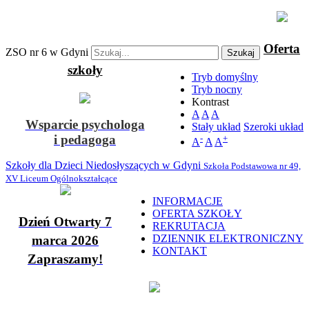
Oferta
ZSO nr 6 w Gdyni
Szukaj
szkoły
Tryb domyślny
Tryb nocny
Kontrast
A
A
A
Wsparcie psychologa
Stały układ
Szeroki układ
i pedagoga
-
+
A
A
A
Szkoły dla Dzieci Niedosłyszących w Gdyni
Szkoła Podstawowa nr 49,
XV Liceum Ogólnokształcące
INFORMACJE
OFERTA SZKOŁY
Dzień Otwarty 7
REKRUTACJA
DZIENNIK ELEKTRONICZNY
marca 2026
KONTAKT
Zapraszamy!