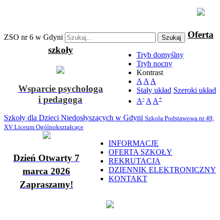
Oferta
ZSO nr 6 w Gdyni
Szukaj
szkoły
Tryb domyślny
Tryb nocny
Kontrast
A
A
A
Wsparcie psychologa
Stały układ
Szeroki układ
i pedagoga
-
+
A
A
A
Szkoły dla Dzieci Niedosłyszących w Gdyni
Szkoła Podstawowa nr 49,
XV Liceum Ogólnokształcące
INFORMACJE
OFERTA SZKOŁY
Dzień Otwarty 7
REKRUTACJA
DZIENNIK ELEKTRONICZNY
marca 2026
KONTAKT
Zapraszamy!