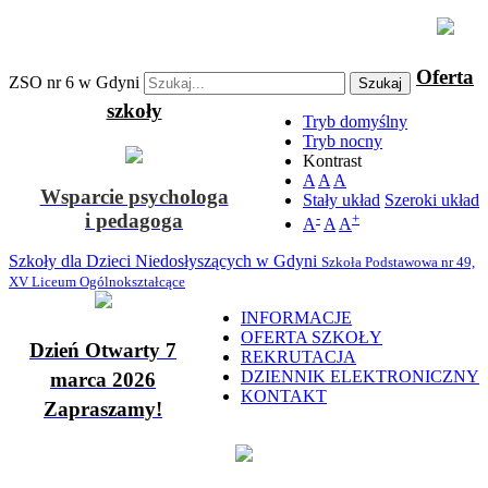
Oferta
ZSO nr 6 w Gdyni
Szukaj
szkoły
Tryb domyślny
Tryb nocny
Kontrast
A
A
A
Wsparcie psychologa
Stały układ
Szeroki układ
i pedagoga
-
+
A
A
A
Szkoły dla Dzieci Niedosłyszących w Gdyni
Szkoła Podstawowa nr 49,
XV Liceum Ogólnokształcące
INFORMACJE
OFERTA SZKOŁY
Dzień Otwarty 7
REKRUTACJA
DZIENNIK ELEKTRONICZNY
marca 2026
KONTAKT
Zapraszamy!